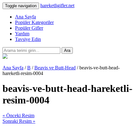
hareketligifler.net
Toggle navigation
Ana Sayfa
Popüler Kategoriler
Popüler Gifler
Yardım
Tavsiye Edin
Ara
Ana Sayfa
/
B
/
Beavis ve Butt-Head
/ beavis-ve-butt-head-
hareketli-resim-0004
beavis-ve-butt-head-hareketli-
resim-0004
« Önceki Resim
Sonraki Resim »