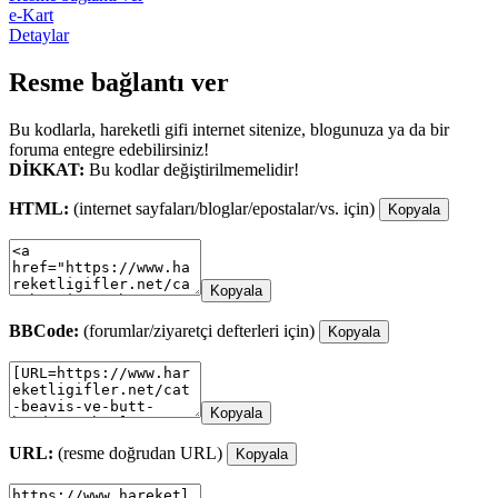
e-Kart
Detaylar
Resme bağlantı ver
Bu kodlarla, hareketli gifi internet sitenize, blogunuza ya da bir
foruma entegre edebilirsiniz!
DİKKAT:
Bu kodlar değiştirilmemelidir!
HTML:
(internet sayfaları/bloglar/epostalar/vs. için)
Kopyala
Kopyala
BBCode:
(forumlar/ziyaretçi defterleri için)
Kopyala
Kopyala
URL:
(resme doğrudan URL)
Kopyala