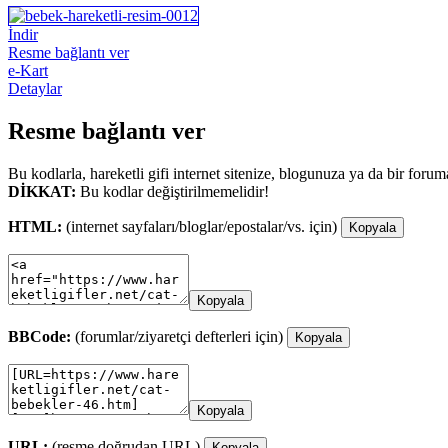
İndir
Resme bağlantı ver
e-Kart
Detaylar
Resme bağlantı ver
Bu kodlarla, hareketli gifi internet sitenize, blogunuza ya da bir forum
DİKKAT:
Bu kodlar değiştirilmemelidir!
HTML:
(internet sayfaları/bloglar/epostalar/vs. için)
Kopyala
Kopyala
BBCode:
(forumlar/ziyaretçi defterleri için)
Kopyala
Kopyala
URL:
(resme doğrudan URL)
Kopyala