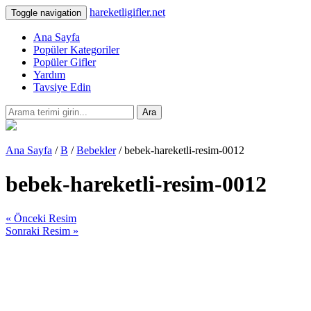
hareketligifler.net
Toggle navigation
Ana Sayfa
Popüler Kategoriler
Popüler Gifler
Yardım
Tavsiye Edin
Ara
Ana Sayfa
/
B
/
Bebekler
/ bebek-hareketli-resim-0012
bebek-hareketli-resim-0012
« Önceki Resim
Sonraki Resim »