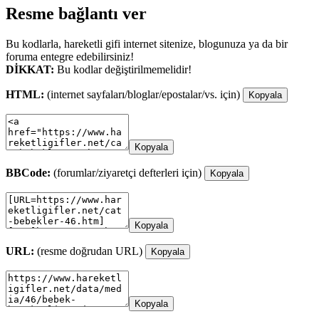
Resme bağlantı ver
Bu kodlarla, hareketli gifi internet sitenize, blogunuza ya da bir
foruma entegre edebilirsiniz!
DİKKAT:
Bu kodlar değiştirilmemelidir!
HTML:
(internet sayfaları/bloglar/epostalar/vs. için)
Kopyala
Kopyala
BBCode:
(forumlar/ziyaretçi defterleri için)
Kopyala
Kopyala
URL:
(resme doğrudan URL)
Kopyala
Kopyala