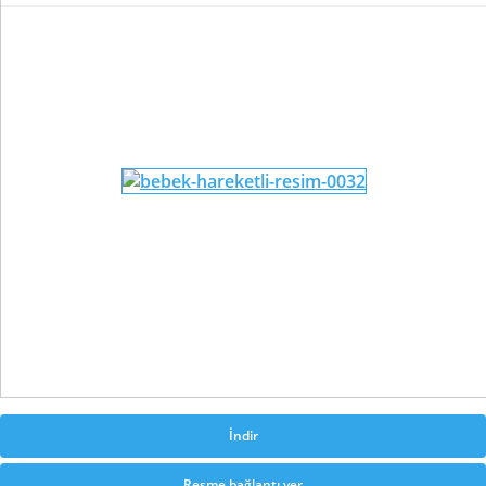
İndir
Resme bağlantı ver