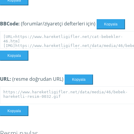
Kopyala
BBCode:
(forumlar/ziyaretçi defterleri için)
Kopyala
Kopyala
URL:
(resme doğrudan URL)
Kopyala
Kopyala
Resmi paylaş