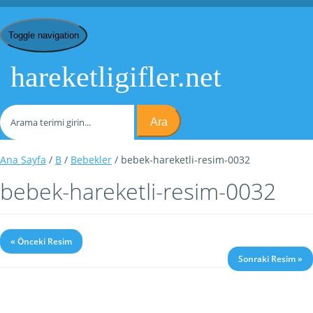
Toggle navigation
hareketligifler.net
Ara
Ana Sayfa
/
B
/
Bebekler
/ bebek-hareketli-resim-0032
bebek-hareketli-resim-0032
« Önceki Resim
Sonraki Resim »