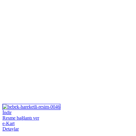
İndir
Resme bağlantı ver
e-Kart
Detaylar