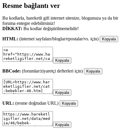
Resme bağlantı ver
Bu kodlarla, hareketli gifi internet sitenize, blogunuza ya da bir
foruma entegre edebilirsiniz!
DİKKAT:
Bu kodlar değiştirilmemelidir!
HTML:
(internet sayfaları/bloglar/epostalar/vs. için)
Kopyala
Kopyala
BBCode:
(forumlar/ziyaretçi defterleri için)
Kopyala
Kopyala
URL:
(resme doğrudan URL)
Kopyala
Kopyala