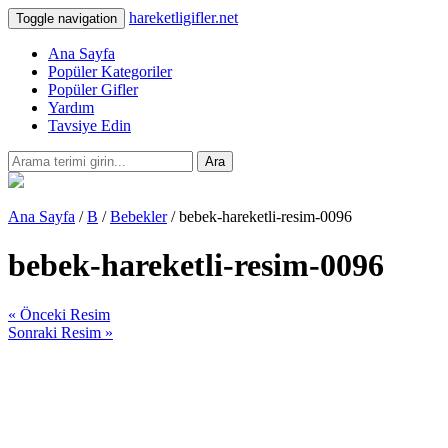
hareketligifler.net
Toggle navigation
Ana Sayfa
Popüler Kategoriler
Popüler Gifler
Yardım
Tavsiye Edin
Ara
Ana Sayfa
/
B
/
Bebekler
/ bebek-hareketli-resim-0096
bebek-hareketli-resim-0096
« Önceki Resim
Sonraki Resim »