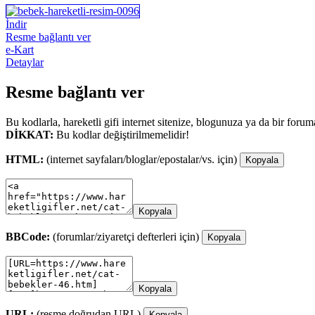
İndir
Resme bağlantı ver
e-Kart
Detaylar
Resme bağlantı ver
Bu kodlarla, hareketli gifi internet sitenize, blogunuza ya da bir forum
DİKKAT:
Bu kodlar değiştirilmemelidir!
HTML:
(internet sayfaları/bloglar/epostalar/vs. için)
Kopyala
Kopyala
BBCode:
(forumlar/ziyaretçi defterleri için)
Kopyala
Kopyala
URL:
(resme doğrudan URL)
Kopyala