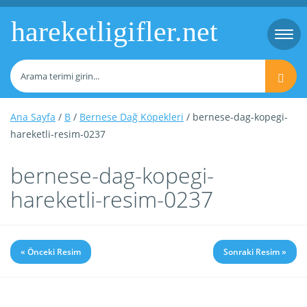
hareketligifler.net
Togg
navi
Ana Sayfa
/
B
/
Bernese Dağ Köpekleri
/ bernese-dag-kopegi-
hareketli-resim-0237
bernese-dag-kopegi-
hareketli-resim-0237
« Önceki Resim
Sonraki Resim »