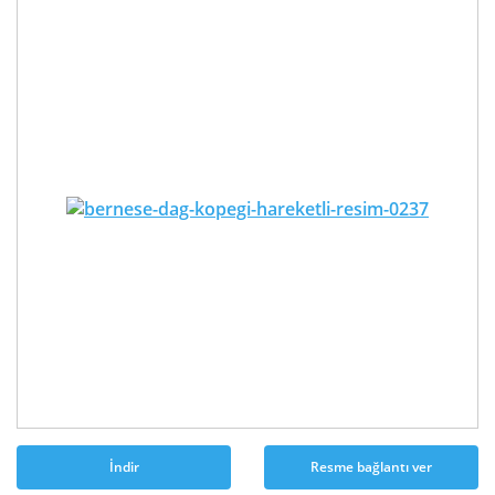
İndir
Resme bağlantı ver