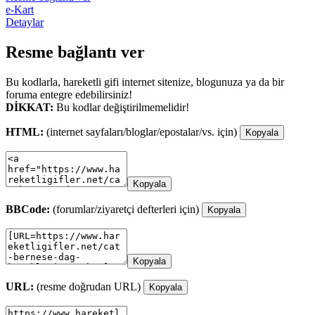
e-Kart
Detaylar
Resme bağlantı ver
Bu kodlarla, hareketli gifi internet sitenize, blogunuza ya da bir
foruma entegre edebilirsiniz!
DİKKAT:
Bu kodlar değiştirilmemelidir!
HTML:
(internet sayfaları/bloglar/epostalar/vs. için)
Kopyala
Kopyala
BBCode:
(forumlar/ziyaretçi defterleri için)
Kopyala
Kopyala
URL:
(resme doğrudan URL)
Kopyala