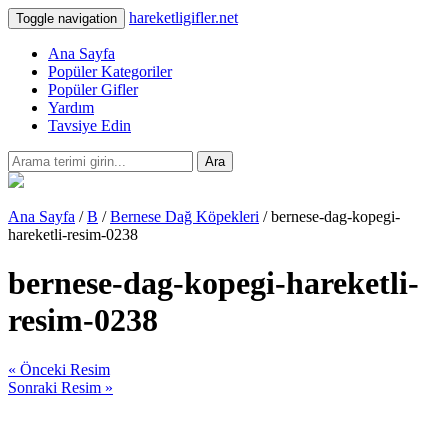
hareketligifler.net
Toggle navigation
Ana Sayfa
Popüler Kategoriler
Popüler Gifler
Yardım
Tavsiye Edin
Ara
Ana Sayfa
/
B
/
Bernese Dağ Köpekleri
/ bernese-dag-kopegi-
hareketli-resim-0238
bernese-dag-kopegi-hareketli-
resim-0238
« Önceki Resim
Sonraki Resim »