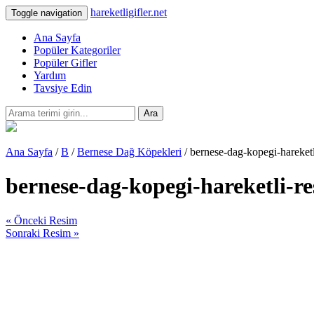
hareketligifler.net
Toggle navigation
Ana Sayfa
Popüler Kategoriler
Popüler Gifler
Yardım
Tavsiye Edin
Ara
Ana Sayfa
/
B
/
Bernese Dağ Köpekleri
/ bernese-dag-kopegi-hareket
bernese-dag-kopegi-hareketli-r
« Önceki Resim
Sonraki Resim »