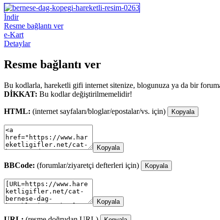
İndir
Resme bağlantı ver
e-Kart
Detaylar
Resme bağlantı ver
Bu kodlarla, hareketli gifi internet sitenize, blogunuza ya da bir forum
DİKKAT:
Bu kodlar değiştirilmemelidir!
HTML:
(internet sayfaları/bloglar/epostalar/vs. için)
Kopyala
Kopyala
BBCode:
(forumlar/ziyaretçi defterleri için)
Kopyala
Kopyala
URL:
(resme doğrudan URL)
Kopyala