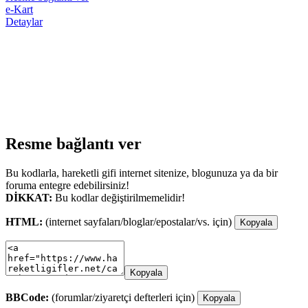
e-Kart
Detaylar
Resme bağlantı ver
Bu kodlarla, hareketli gifi internet sitenize, blogunuza ya da bir
foruma entegre edebilirsiniz!
DİKKAT:
Bu kodlar değiştirilmemelidir!
HTML:
(internet sayfaları/bloglar/epostalar/vs. için)
Kopyala
Kopyala
BBCode:
(forumlar/ziyaretçi defterleri için)
Kopyala