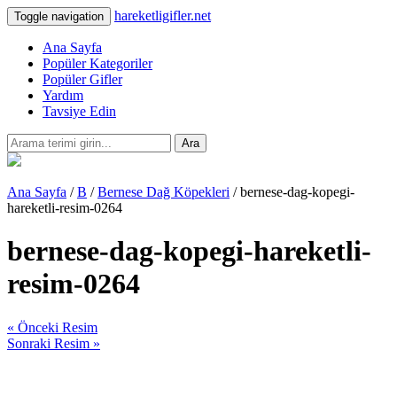
hareketligifler.net
Toggle navigation
Ana Sayfa
Popüler Kategoriler
Popüler Gifler
Yardım
Tavsiye Edin
Ara
Ana Sayfa
/
B
/
Bernese Dağ Köpekleri
/ bernese-dag-kopegi-
hareketli-resim-0264
bernese-dag-kopegi-hareketli-
resim-0264
« Önceki Resim
Sonraki Resim »