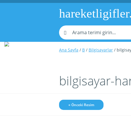
hareketligifler
Ana Sayfa
/
B
/
Bilgisayarlar
/ bilgisa
bilgisayar-ha
« Önceki Resim