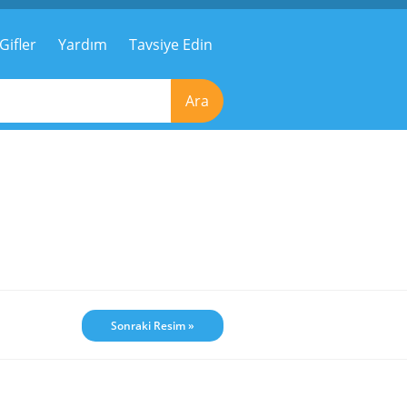
Gifler
Yardım
Tavsiye Edin
Ara
Sonraki Resim »