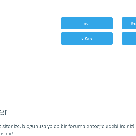
İndir
Re
e-Kart
er
et sitenize, blogunuza ya da bir foruma entegre edebilirsiniz!
lidir!