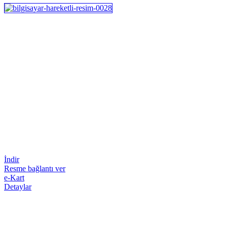
İndir
Resme bağlantı ver
e-Kart
Detaylar