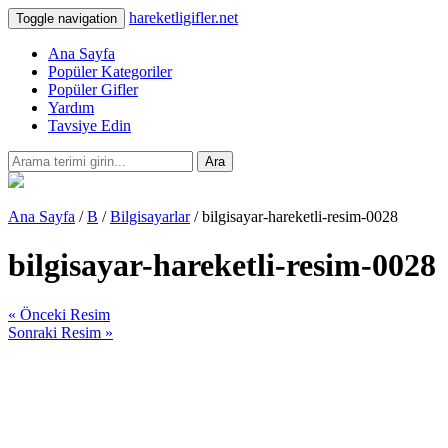
hareketligifler.net
Toggle navigation
Ana Sayfa
Popüler Kategoriler
Popüler Gifler
Yardım
Tavsiye Edin
Ara
Ana Sayfa
/
B
/
Bilgisayarlar
/ bilgisayar-hareketli-resim-0028
bilgisayar-hareketli-resim-0028
« Önceki Resim
Sonraki Resim »