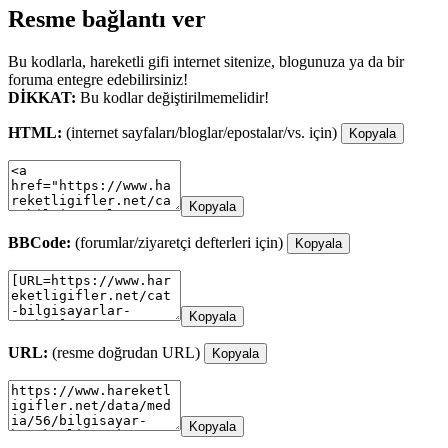
Resme bağlantı ver
Bu kodlarla, hareketli gifi internet sitenize, blogunuza ya da bir
foruma entegre edebilirsiniz!
DİKKAT:
Bu kodlar değiştirilmemelidir!
HTML:
(internet sayfaları/bloglar/epostalar/vs. için)
Kopyala
Kopyala
BBCode:
(forumlar/ziyaretçi defterleri için)
Kopyala
Kopyala
URL:
(resme doğrudan URL)
Kopyala
Kopyala