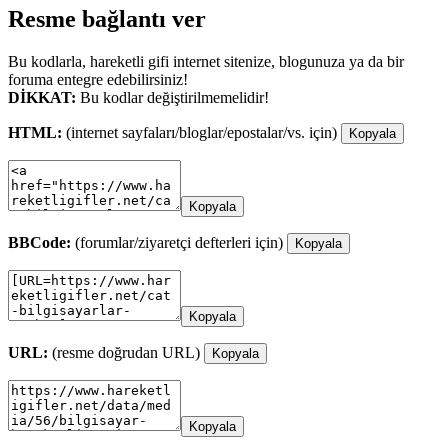
Resme bağlantı ver
Bu kodlarla, hareketli gifi internet sitenize, blogunuza ya da bir
foruma entegre edebilirsiniz!
DİKKAT:
Bu kodlar değiştirilmemelidir!
HTML:
(internet sayfaları/bloglar/epostalar/vs. için)
Kopyala
Kopyala
BBCode:
(forumlar/ziyaretçi defterleri için)
Kopyala
Kopyala
URL:
(resme doğrudan URL)
Kopyala
Kopyala