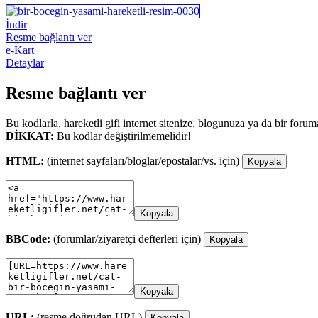
İndir
Resme bağlantı ver
e-Kart
Detaylar
Resme bağlantı ver
Bu kodlarla, hareketli gifi internet sitenize, blogunuza ya da bir forum
DİKKAT:
Bu kodlar değiştirilmemelidir!
HTML:
(internet sayfaları/bloglar/epostalar/vs. için)
Kopyala
Kopyala
BBCode:
(forumlar/ziyaretçi defterleri için)
Kopyala
Kopyala
URL:
(resme doğrudan URL)
Kopyala