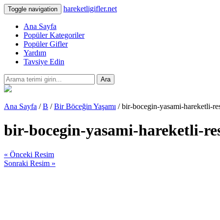
hareketligifler.net
Toggle navigation
Ana Sayfa
Popüler Kategoriler
Popüler Gifler
Yardım
Tavsiye Edin
Ara
Ana Sayfa
/
B
/
Bir Böceğin Yaşamı
/ bir-bocegin-yasami-hareketli-r
bir-bocegin-yasami-hareketli-r
« Önceki Resim
Sonraki Resim »