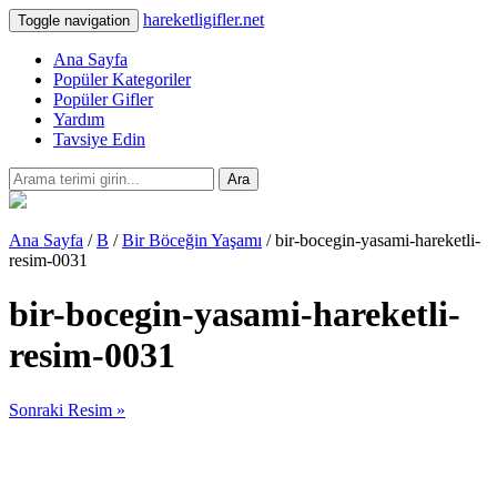
hareketligifler.net
Toggle navigation
Ana Sayfa
Popüler Kategoriler
Popüler Gifler
Yardım
Tavsiye Edin
Ara
Ana Sayfa
/
B
/
Bir Böceğin Yaşamı
/ bir-bocegin-yasami-hareketli-
resim-0031
bir-bocegin-yasami-hareketli-
resim-0031
Sonraki Resim »