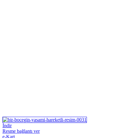
İndir
Resme bağlantı ver
e-Kart