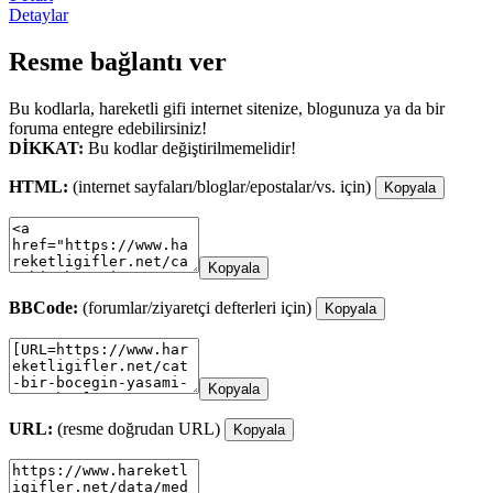
Detaylar
Resme bağlantı ver
Bu kodlarla, hareketli gifi internet sitenize, blogunuza ya da bir
foruma entegre edebilirsiniz!
DİKKAT:
Bu kodlar değiştirilmemelidir!
HTML:
(internet sayfaları/bloglar/epostalar/vs. için)
Kopyala
Kopyala
BBCode:
(forumlar/ziyaretçi defterleri için)
Kopyala
Kopyala
URL:
(resme doğrudan URL)
Kopyala