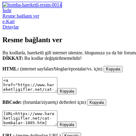
İndir
Resme bağlantı ver
e-Kart
Detaylar
Resme bağlantı ver
Bu kodlarla, hareketli gifi internet sitenize, blogunuza ya da bir forum
DİKKAT:
Bu kodlar değiştirilmemelidir!
HTML:
(internet sayfaları/bloglar/epostalar/vs. için)
Kopyala
Kopyala
BBCode:
(forumlar/ziyaretçi defterleri için)
Kopyala
Kopyala
URL:
(resme doğrudan URL)
Kopyala