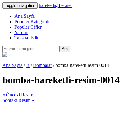
hareketligifler.net
Toggle navigation
Ana Sayfa
Popüler Kategoriler
Popüler Gifler
Yardım
Tavsiye Edin
Ara
Ana Sayfa
/
B
/
Bombalar
/ bomba-hareketli-resim-0014
bomba-hareketli-resim-0014
« Önceki Resim
Sonraki Resim »