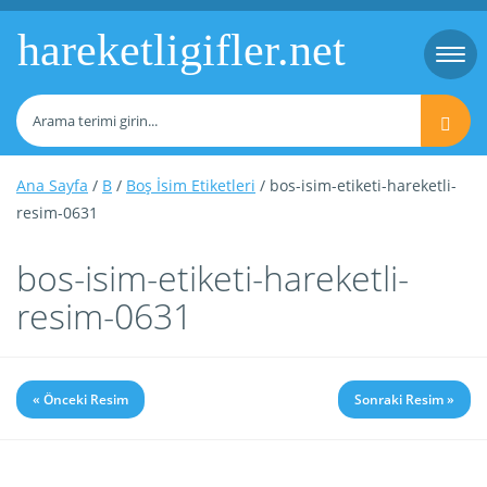
hareketligifler.net
Togg
navi
Ana Sayfa
/
B
/
Boş İsim Etiketleri
/ bos-isim-etiketi-hareketli-
resim-0631
bos-isim-etiketi-hareketli-
resim-0631
« Önceki Resim
Sonraki Resim »