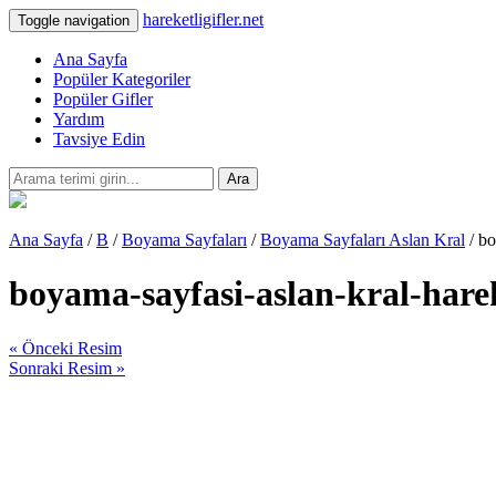
hareketligifler.net
Toggle navigation
Ana Sayfa
Popüler Kategoriler
Popüler Gifler
Yardım
Tavsiye Edin
Ara
Ana Sayfa
/
B
/
Boyama Sayfaları
/
Boyama Sayfaları Aslan Kral
/ bo
boyama-sayfasi-aslan-kral-hare
« Önceki Resim
Sonraki Resim »