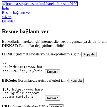
İndir
Resme bağlantı ver
e-Kart
Detaylar
Resme bağlantı ver
Bu kodlarla, hareketli gifi internet sitenize, blogunuza ya da bir forum
DİKKAT:
Bu kodlar değiştirilmemelidir!
HTML:
(internet sayfaları/bloglar/epostalar/vs. için)
Kopyala
Kopyala
BBCode:
(forumlar/ziyaretçi defterleri için)
Kopyala
Kopyala
URL:
(resme doğrudan URL)
Kopyala