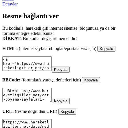
Detaylar
Resme bağlantı ver
Bu kodlarla, hareketli gifi internet sitenize, blogunuza ya da bir
foruma entegre edebilirsiniz!
DİKKAT:
Bu kodlar değiştirilmemelidir!
HTML:
(internet sayfaları/bloglar/epostalar/vs. için)
Kopyala
Kopyala
BBCode:
(forumlar/ziyaretçi defterleri için)
Kopyala
Kopyala
URL:
(resme doğrudan URL)
Kopyala