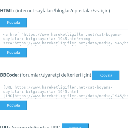
HTML:
(internet sayfaları/bloglar/epostalar/vs. için)
Kopyala
Kopyala
BBCode:
(forumlar/ziyaretçi defterleri için)
Kopyala
Kopyala
URL:
(resme doğrudan URL)