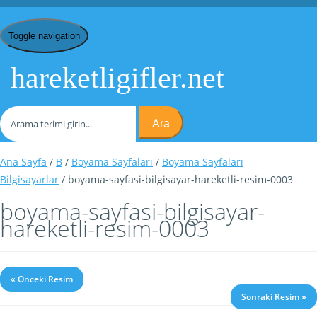
Toggle navigation
hareketligifler.net
Ara
Ana Sayfa
/
B
/
Boyama Sayfaları
/
Boyama Sayfaları
Bilgisayarlar
/ boyama-sayfasi-bilgisayar-hareketli-resim-0003
boyama-sayfasi-bilgisayar-
hareketli-resim-0003
« Önceki Resim
Sonraki Resim »