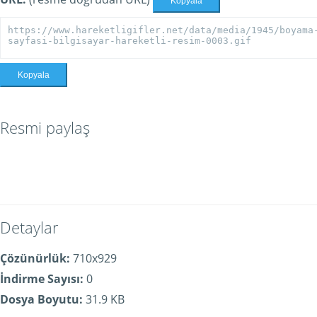
Kopyala
Kopyala
Resmi paylaş
Detaylar
Çözünürlük:
710x929
İndirme Sayısı:
0
Dosya Boyutu:
31.9 KB