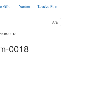
r Gifler
Yardım
Tavsiye Edin
Ara
resim-0018
sim-0018