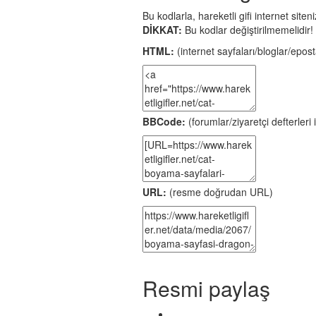
Bu kodlarla, hareketli gifi internet site
DİKKAT:
Bu kodlar değiştirilmemelidir!
HTML:
(internet sayfaları/bloglar/eposta
BBCode:
(forumlar/ziyaretçi defterleri i
URL:
(resme doğrudan URL)
Resmi paylaş