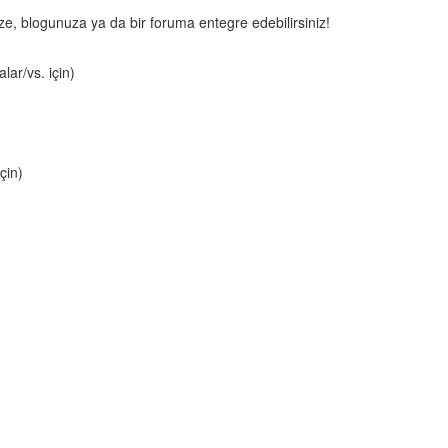
nize, blogunuza ya da bir foruma entegre edebilirsiniz!
lar/vs. için)
çin)