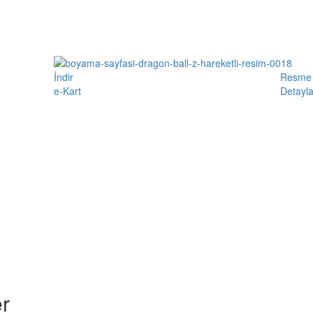
İndir
Resme 
e-Kart
Detayla
r