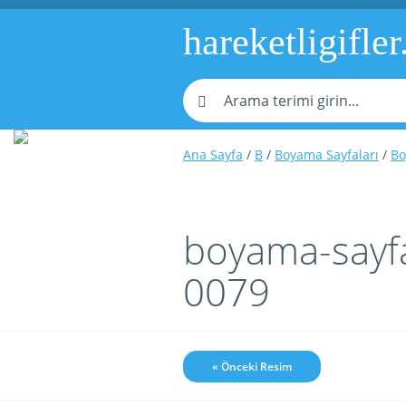
hareketligifler
Ana Sayfa
/
B
/
Boyama Sayfaları
/
Bo
boyama-sayfa
0079
« Önceki Resim