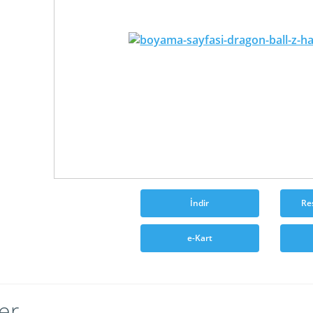
İndir
Re
e-Kart
er