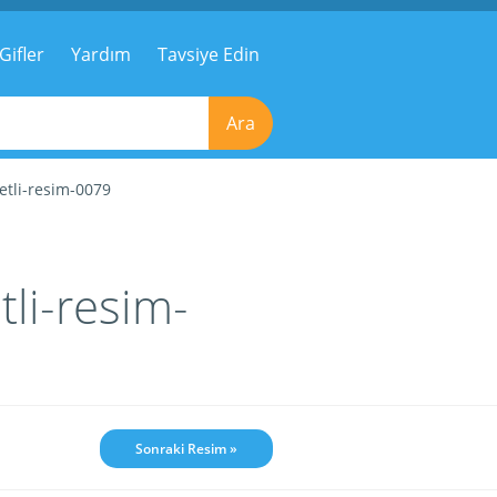
Gifler
Yardım
Tavsiye Edin
Ara
etli-resim-0079
li-resim-
Sonraki Resim »