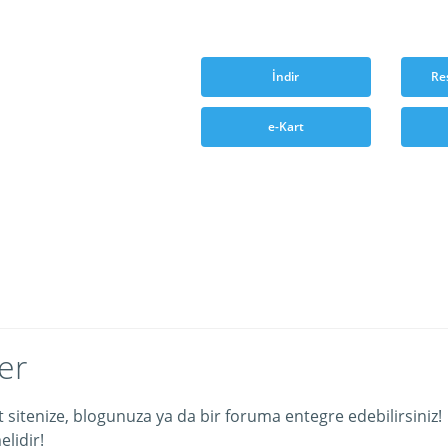
İndir
Re
e-Kart
er
et sitenize, blogunuza ya da bir foruma entegre edebilirsiniz!
lidir!