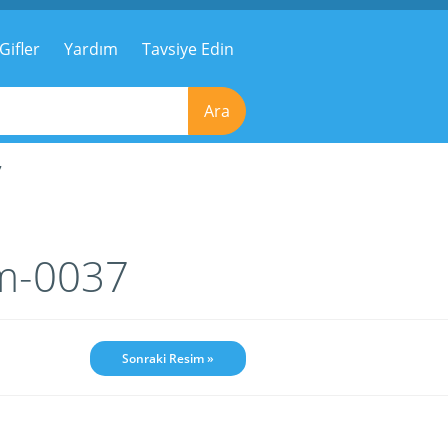
Gifler
Yardım
Tavsiye Edin
Ara
7
im-0037
Sonraki Resim »