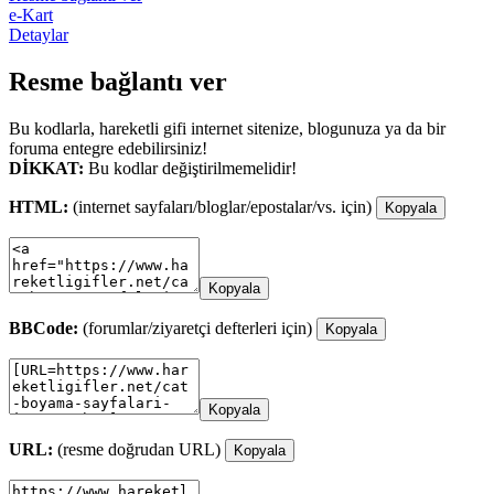
e-Kart
Detaylar
Resme bağlantı ver
Bu kodlarla, hareketli gifi internet sitenize, blogunuza ya da bir
foruma entegre edebilirsiniz!
DİKKAT:
Bu kodlar değiştirilmemelidir!
HTML:
(internet sayfaları/bloglar/epostalar/vs. için)
Kopyala
Kopyala
BBCode:
(forumlar/ziyaretçi defterleri için)
Kopyala
Kopyala
URL:
(resme doğrudan URL)
Kopyala