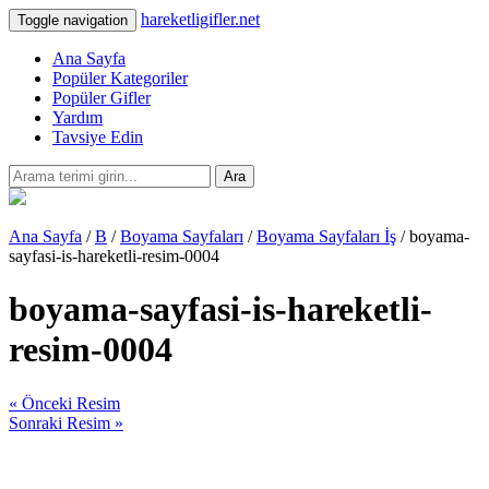
hareketligifler.net
Toggle navigation
Ana Sayfa
Popüler Kategoriler
Popüler Gifler
Yardım
Tavsiye Edin
Ara
Ana Sayfa
/
B
/
Boyama Sayfaları
/
Boyama Sayfaları İş
/ boyama-
sayfasi-is-hareketli-resim-0004
boyama-sayfasi-is-hareketli-
resim-0004
« Önceki Resim
Sonraki Resim »