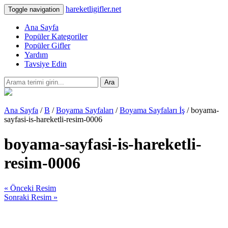
hareketligifler.net
Toggle navigation
Ana Sayfa
Popüler Kategoriler
Popüler Gifler
Yardım
Tavsiye Edin
Ara
Ana Sayfa
/
B
/
Boyama Sayfaları
/
Boyama Sayfaları İş
/ boyama-
sayfasi-is-hareketli-resim-0006
boyama-sayfasi-is-hareketli-
resim-0006
« Önceki Resim
Sonraki Resim »