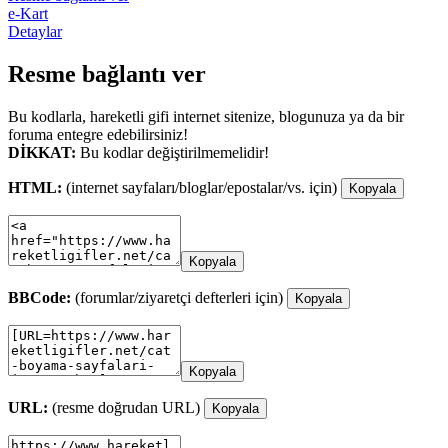
e-Kart
Detaylar
Resme bağlantı ver
Bu kodlarla, hareketli gifi internet sitenize, blogunuza ya da bir
foruma entegre edebilirsiniz!
DİKKAT:
Bu kodlar değiştirilmemelidir!
HTML:
(internet sayfaları/bloglar/epostalar/vs. için)
Kopyala
Kopyala
BBCode:
(forumlar/ziyaretçi defterleri için)
Kopyala
Kopyala
URL:
(resme doğrudan URL)
Kopyala