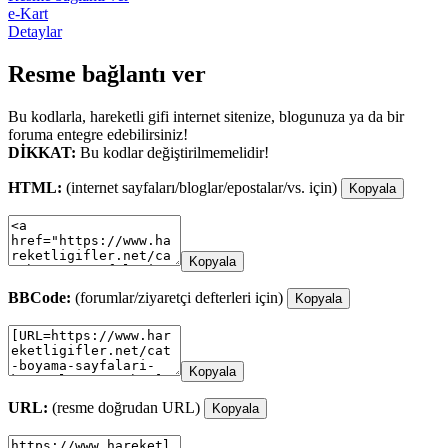
e-Kart
Detaylar
Resme bağlantı ver
Bu kodlarla, hareketli gifi internet sitenize, blogunuza ya da bir
foruma entegre edebilirsiniz!
DİKKAT:
Bu kodlar değiştirilmemelidir!
HTML:
(internet sayfaları/bloglar/epostalar/vs. için)
Kopyala
Kopyala
BBCode:
(forumlar/ziyaretçi defterleri için)
Kopyala
Kopyala
URL:
(resme doğrudan URL)
Kopyala