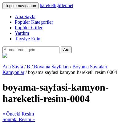
hareketligifler.net
Toggle navigation
Ana Sayfa
Popüler Kategoriler
Popüler Gifler
Yardım
Tavsiye Edin
Ara
Ana Sayfa
/
B
/
Boyama Sayfaları
/
Boyama Sayfaları
Kamyonlar
/ boyama-sayfasi-kamyon-hareketli-resim-0004
boyama-sayfasi-kamyon-
hareketli-resim-0004
« Önceki Resim
Sonraki Resim »