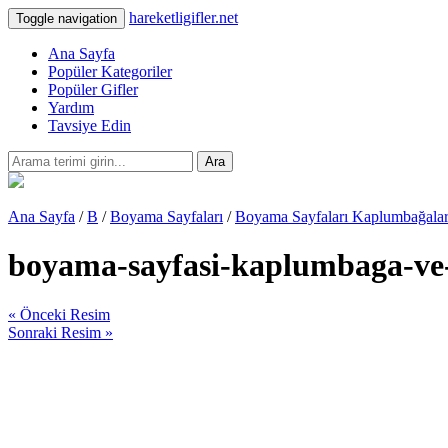
hareketligifler.net
Toggle navigation
Ana Sayfa
Popüler Kategoriler
Popüler Gifler
Yardım
Tavsiye Edin
Ara
Ana Sayfa
/
B
/
Boyama Sayfaları
/
Boyama Sayfaları Kaplumbağalar
boyama-sayfasi-kaplumbaga-ve-
« Önceki Resim
Sonraki Resim »