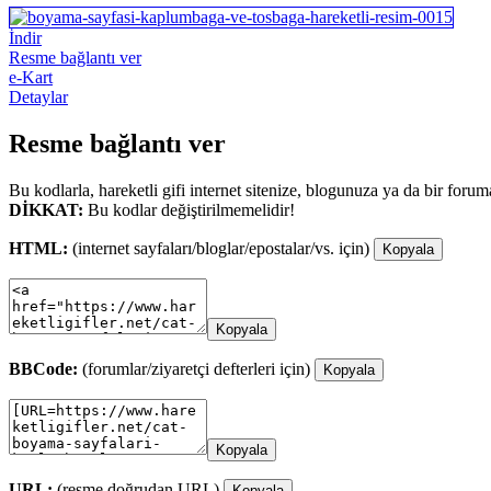
İndir
Resme bağlantı ver
e-Kart
Detaylar
Resme bağlantı ver
Bu kodlarla, hareketli gifi internet sitenize, blogunuza ya da bir forum
DİKKAT:
Bu kodlar değiştirilmemelidir!
HTML:
(internet sayfaları/bloglar/epostalar/vs. için)
Kopyala
Kopyala
BBCode:
(forumlar/ziyaretçi defterleri için)
Kopyala
Kopyala
URL:
(resme doğrudan URL)
Kopyala