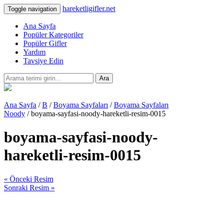
hareketligifler.net
Toggle navigation
Ana Sayfa
Popüler Kategoriler
Popüler Gifler
Yardım
Tavsiye Edin
Ara
Ana Sayfa
/
B
/
Boyama Sayfaları
/
Boyama Sayfaları
Noody
/ boyama-sayfasi-noody-hareketli-resim-0015
boyama-sayfasi-noody-
hareketli-resim-0015
« Önceki Resim
Sonraki Resim »