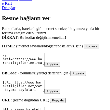
e-Kart
Detaylar
Resme bağlantı ver
Bu kodlarla, hareketli gifi internet sitenize, blogunuza ya da bir
foruma entegre edebilirsiniz!
DİKKAT:
Bu kodlar değiştirilmemelidir!
HTML:
(internet sayfaları/bloglar/epostalar/vs. için)
Kopyala
Kopyala
BBCode:
(forumlar/ziyaretçi defterleri için)
Kopyala
Kopyala
URL:
(resme doğrudan URL)
Kopyala