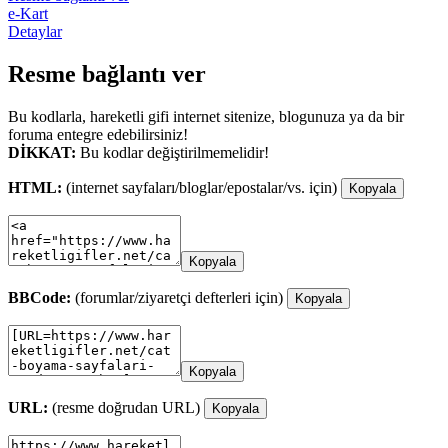
e-Kart
Detaylar
Resme bağlantı ver
Bu kodlarla, hareketli gifi internet sitenize, blogunuza ya da bir
foruma entegre edebilirsiniz!
DİKKAT:
Bu kodlar değiştirilmemelidir!
HTML:
(internet sayfaları/bloglar/epostalar/vs. için)
Kopyala
Kopyala
BBCode:
(forumlar/ziyaretçi defterleri için)
Kopyala
Kopyala
URL:
(resme doğrudan URL)
Kopyala