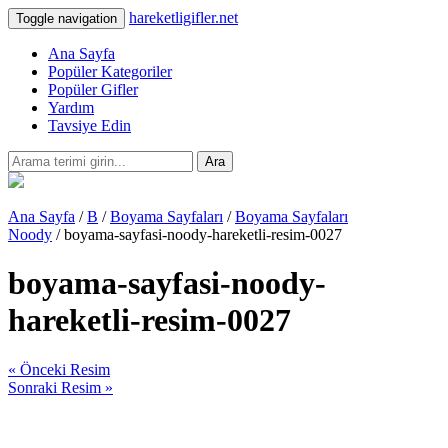
hareketligifler.net
Toggle navigation
Ana Sayfa
Popüler Kategoriler
Popüler Gifler
Yardım
Tavsiye Edin
Ara
Ana Sayfa
/
B
/
Boyama Sayfaları
/
Boyama Sayfaları
Noody
/ boyama-sayfasi-noody-hareketli-resim-0027
boyama-sayfasi-noody-
hareketli-resim-0027
« Önceki Resim
Sonraki Resim »