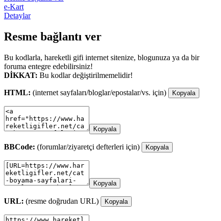
e-Kart
Detaylar
Resme bağlantı ver
Bu kodlarla, hareketli gifi internet sitenize, blogunuza ya da bir
foruma entegre edebilirsiniz!
DİKKAT:
Bu kodlar değiştirilmemelidir!
HTML:
(internet sayfaları/bloglar/epostalar/vs. için)
Kopyala
Kopyala
BBCode:
(forumlar/ziyaretçi defterleri için)
Kopyala
Kopyala
URL:
(resme doğrudan URL)
Kopyala