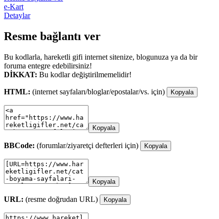
e-Kart
Detaylar
Resme bağlantı ver
Bu kodlarla, hareketli gifi internet sitenize, blogunuza ya da bir
foruma entegre edebilirsiniz!
DİKKAT:
Bu kodlar değiştirilmemelidir!
HTML:
(internet sayfaları/bloglar/epostalar/vs. için)
Kopyala
Kopyala
BBCode:
(forumlar/ziyaretçi defterleri için)
Kopyala
Kopyala
URL:
(resme doğrudan URL)
Kopyala