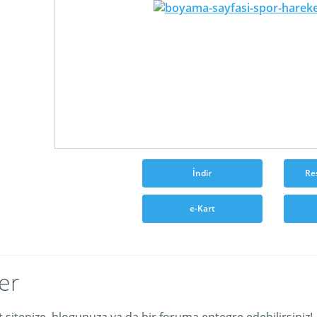
İndir
Re
e-Kart
er