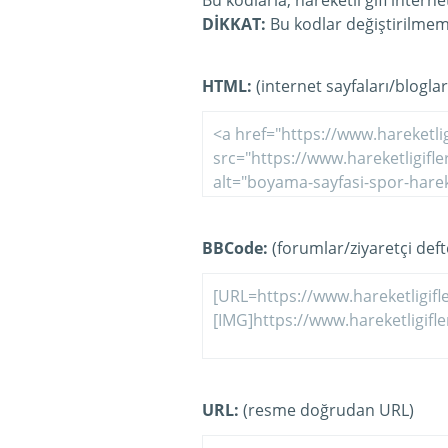
Bu kodlarla, hareketli gifi intern
DİKKAT:
Bu kodlar değiştirilmeme
HTML:
(internet sayfaları/bloglar
BBCode:
(forumlar/ziyaretçi defte
URL:
(resme doğrudan URL)