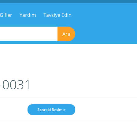
Gifler
Yardım
Tavsiye Edin
Ara
m-0031
Sonraki Resim »