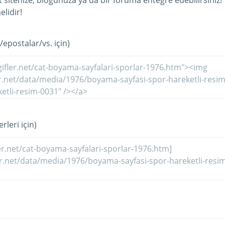
et sitenize, blogunuza ya da bir foruma entegre edebilirsiniz!
lidir!
/epostalar/vs. için)
rleri için)