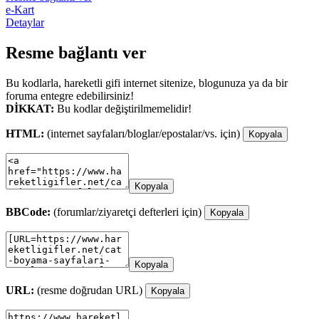
e-Kart
Detaylar
Resme bağlantı ver
Bu kodlarla, hareketli gifi internet sitenize, blogunuza ya da bir
foruma entegre edebilirsiniz!
DİKKAT:
Bu kodlar değiştirilmemelidir!
HTML:
(internet sayfaları/bloglar/epostalar/vs. için)
Kopyala
Kopyala
BBCode:
(forumlar/ziyaretçi defterleri için)
Kopyala
Kopyala
URL:
(resme doğrudan URL)
Kopyala