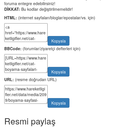
foruma entegre edebilirsiniz!
DİKKAT:
Bu kodlar değiştirilmemelidir!
HTML:
(internet sayfaları/bloglar/epostalar/vs. için)
Kopyala
BBCode:
(forumlar/ziyaretçi defterleri için)
Kopyala
URL:
(resme doğrudan URL)
Kopyala
Resmi paylaş