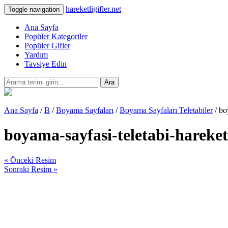
hareketligifler.net
Toggle navigation
Ana Sayfa
Popüler Kategoriler
Popüler Gifler
Yardım
Tavsiye Edin
Ara
Ana Sayfa
/
B
/
Boyama Sayfaları
/
Boyama Sayfaları Teletabiler
/ bo
boyama-sayfasi-teletabi-hareket
« Önceki Resim
Sonraki Resim »