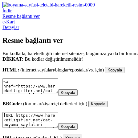
İndir
Resme bağlantı ver
e-Kart
Detaylar
Resme bağlantı ver
Bu kodlarla, hareketli gifi internet sitenize, blogunuza ya da bir forum
DİKKAT:
Bu kodlar değiştirilmemelidir!
HTML:
(internet sayfaları/bloglar/epostalar/vs. için)
Kopyala
Kopyala
BBCode:
(forumlar/ziyaretçi defterleri için)
Kopyala
Kopyala
URL:
(resme doğrudan URL)
Kopyala