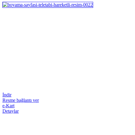
İndir
Resme bağlantı ver
e-Kart
Detaylar