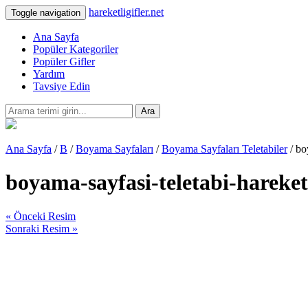
hareketligifler.net
Toggle navigation
Ana Sayfa
Popüler Kategoriler
Popüler Gifler
Yardım
Tavsiye Edin
Ara
Ana Sayfa
/
B
/
Boyama Sayfaları
/
Boyama Sayfaları Teletabiler
/ bo
boyama-sayfasi-teletabi-hareket
« Önceki Resim
Sonraki Resim »