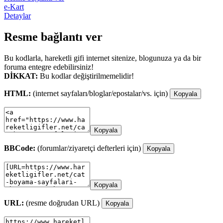
e-Kart
Detaylar
Resme bağlantı ver
Bu kodlarla, hareketli gifi internet sitenize, blogunuza ya da bir
foruma entegre edebilirsiniz!
DİKKAT:
Bu kodlar değiştirilmemelidir!
HTML:
(internet sayfaları/bloglar/epostalar/vs. için)
Kopyala
Kopyala
BBCode:
(forumlar/ziyaretçi defterleri için)
Kopyala
Kopyala
URL:
(resme doğrudan URL)
Kopyala