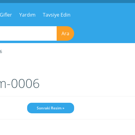
Gifler
Yardım
Tavsiye Edin
Ara
06
im-0006
Sonraki Resim »