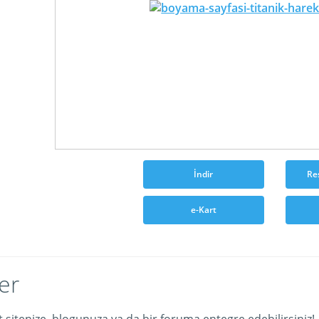
İndir
Re
e-Kart
er