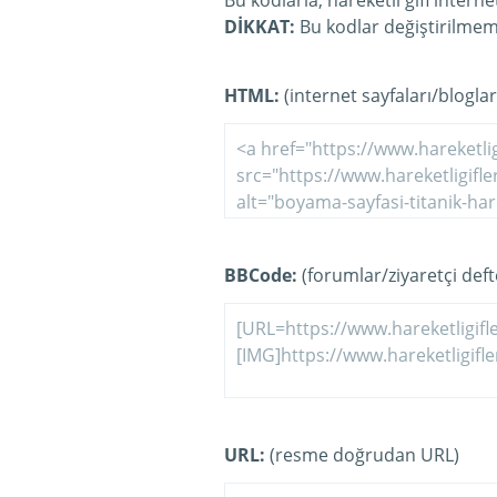
Bu kodlarla, hareketli gifi intern
DİKKAT:
Bu kodlar değiştirilmeme
HTML:
(internet sayfaları/bloglar
BBCode:
(forumlar/ziyaretçi defte
URL:
(resme doğrudan URL)