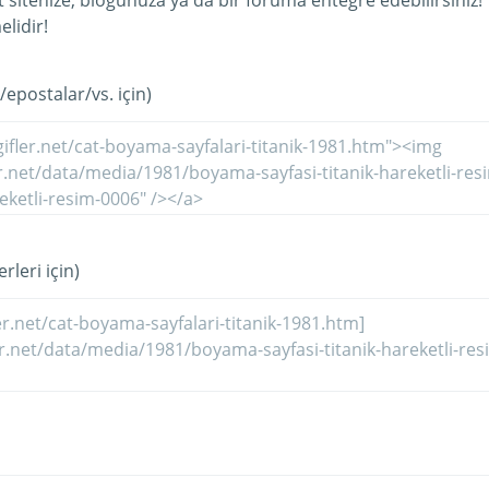
et sitenize, blogunuza ya da bir foruma entegre edebilirsiniz!
lidir!
/epostalar/vs. için)
rleri için)