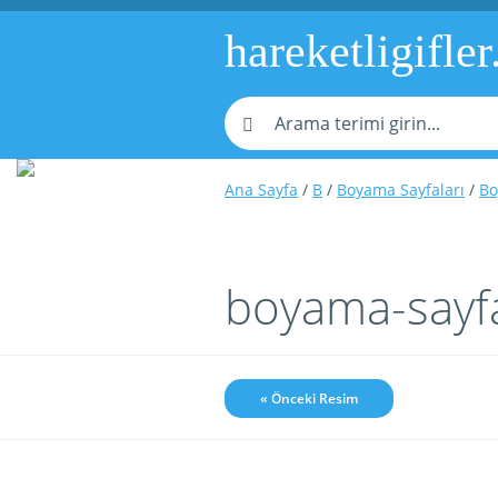
hareketligifler
Ana Sayfa
/
B
/
Boyama Sayfaları
/
Bo
boyama-sayfa
« Önceki Resim