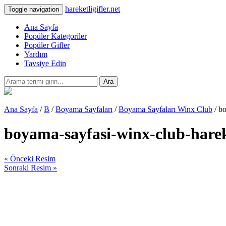
hareketligifler.net
Toggle navigation
Ana Sayfa
Popüler Kategoriler
Popüler Gifler
Yardım
Tavsiye Edin
Ara
Ana Sayfa
/
B
/
Boyama Sayfaları
/
Boyama Sayfaları Winx Club
/ bo
boyama-sayfasi-winx-club-harek
« Önceki Resim
Sonraki Resim »