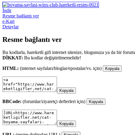
İndir
Resme bağlantı ver
e-Kart
Detaylar
Resme bağlantı ver
Bu kodlarla, hareketli gifi internet sitenize, blogunuza ya da bir forum
DİKKAT:
Bu kodlar değiştirilmemelidir!
HTML:
(internet sayfaları/bloglar/epostalar/vs. için)
Kopyala
Kopyala
BBCode:
(forumlar/ziyaretçi defterleri için)
Kopyala
Kopyala
URL:
(resme doğrudan URL)
Kopyala