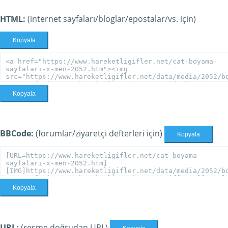
HTML:
(internet sayfaları/bloglar/epostalar/vs. için)
Kopyala
Kopyala
BBCode:
(forumlar/ziyaretçi defterleri için)
Kopyala
Kopyala
URL:
(resme doğrudan URL)