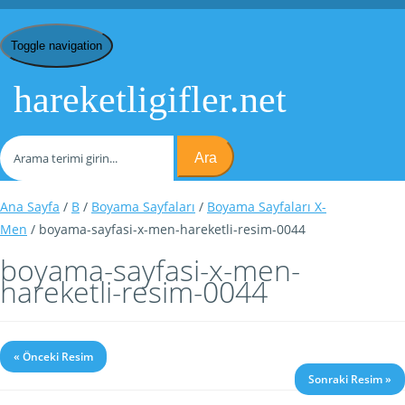
Toggle navigation
hareketligifler.net
Ara
Ana Sayfa
/
B
/
Boyama Sayfaları
/
Boyama Sayfaları X-
Men
/ boyama-sayfasi-x-men-hareketli-resim-0044
boyama-sayfasi-x-men-
hareketli-resim-0044
« Önceki Resim
Sonraki Resim »