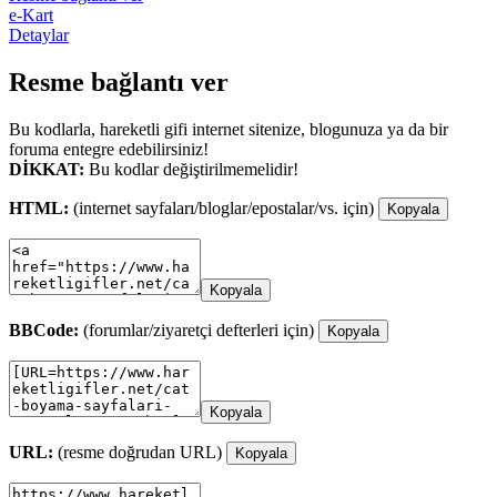
e-Kart
Detaylar
Resme bağlantı ver
Bu kodlarla, hareketli gifi internet sitenize, blogunuza ya da bir
foruma entegre edebilirsiniz!
DİKKAT:
Bu kodlar değiştirilmemelidir!
HTML:
(internet sayfaları/bloglar/epostalar/vs. için)
Kopyala
Kopyala
BBCode:
(forumlar/ziyaretçi defterleri için)
Kopyala
Kopyala
URL:
(resme doğrudan URL)
Kopyala