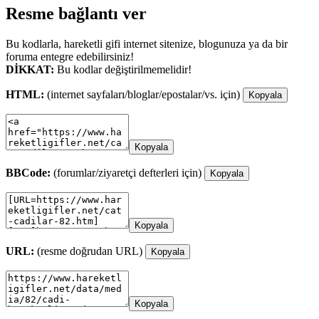
Resme bağlantı ver
Bu kodlarla, hareketli gifi internet sitenize, blogunuza ya da bir
foruma entegre edebilirsiniz!
DİKKAT:
Bu kodlar değiştirilmemelidir!
HTML:
(internet sayfaları/bloglar/epostalar/vs. için)
Kopyala
Kopyala
BBCode:
(forumlar/ziyaretçi defterleri için)
Kopyala
Kopyala
URL:
(resme doğrudan URL)
Kopyala
Kopyala