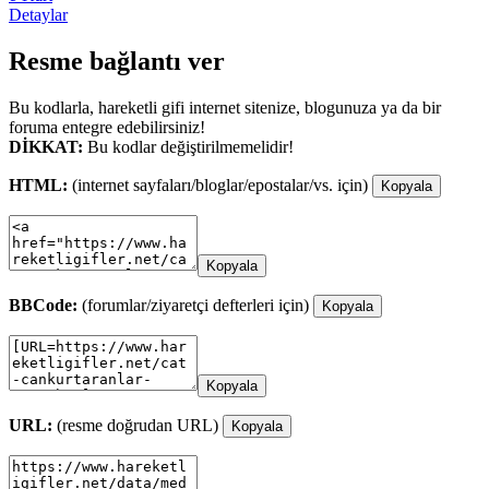
Detaylar
Resme bağlantı ver
Bu kodlarla, hareketli gifi internet sitenize, blogunuza ya da bir
foruma entegre edebilirsiniz!
DİKKAT:
Bu kodlar değiştirilmemelidir!
HTML:
(internet sayfaları/bloglar/epostalar/vs. için)
Kopyala
Kopyala
BBCode:
(forumlar/ziyaretçi defterleri için)
Kopyala
Kopyala
URL:
(resme doğrudan URL)
Kopyala