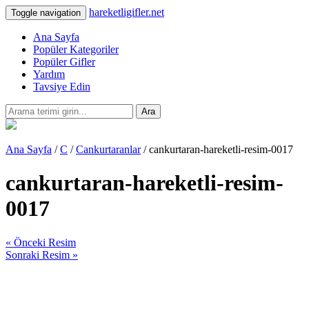
hareketligifler.net
Toggle navigation
Ana Sayfa
Popüler Kategoriler
Popüler Gifler
Yardım
Tavsiye Edin
Ara
Ana Sayfa
/
C
/
Cankurtaranlar
/ cankurtaran-hareketli-resim-0017
cankurtaran-hareketli-resim-
0017
« Önceki Resim
Sonraki Resim »