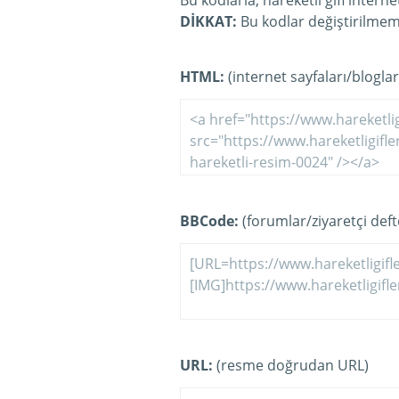
Bu kodlarla, hareketli gifi intern
DİKKAT:
Bu kodlar değiştirilmeme
HTML:
(internet sayfaları/bloglar
BBCode:
(forumlar/ziyaretçi defte
URL:
(resme doğrudan URL)