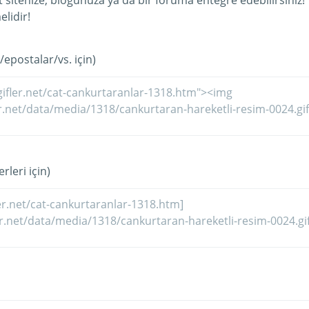
et sitenize, blogunuza ya da bir foruma entegre edebilirsiniz!
lidir!
/epostalar/vs. için)
rleri için)