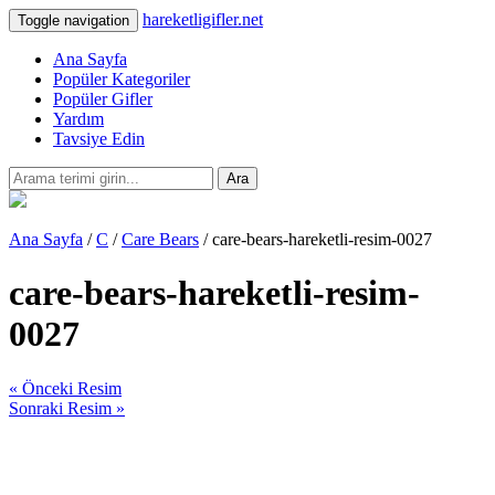
hareketligifler.net
Toggle navigation
Ana Sayfa
Popüler Kategoriler
Popüler Gifler
Yardım
Tavsiye Edin
Ara
Ana Sayfa
/
C
/
Care Bears
/ care-bears-hareketli-resim-0027
care-bears-hareketli-resim-
0027
« Önceki Resim
Sonraki Resim »