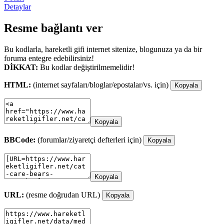
Detaylar
Resme bağlantı ver
Bu kodlarla, hareketli gifi internet sitenize, blogunuza ya da bir
foruma entegre edebilirsiniz!
DİKKAT:
Bu kodlar değiştirilmemelidir!
HTML:
(internet sayfaları/bloglar/epostalar/vs. için)
Kopyala
Kopyala
BBCode:
(forumlar/ziyaretçi defterleri için)
Kopyala
Kopyala
URL:
(resme doğrudan URL)
Kopyala