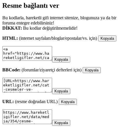
Resme bağlantı ver
Bu kodlarla, hareketli gifi internet sitenize, blogunuza ya da bir
foruma entegre edebilirsiniz!
DİKKAT:
Bu kodlar değiştirilmemelidir!
HTML:
(internet sayfaları/bloglar/epostalar/vs. için)
Kopyala
Kopyala
BBCode:
(forumlar/ziyaretçi defterleri için)
Kopyala
Kopyala
URL:
(resme doğrudan URL)
Kopyala
Kopyala