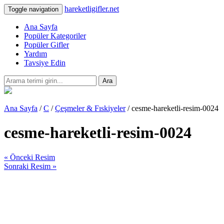
hareketligifler.net
Toggle navigation
Ana Sayfa
Popüler Kategoriler
Popüler Gifler
Yardım
Tavsiye Edin
Ara
Ana Sayfa
/
C
/
Çeşmeler & Fıskiyeler
/ cesme-hareketli-resim-0024
cesme-hareketli-resim-0024
« Önceki Resim
Sonraki Resim »