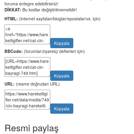
foruma entegre edebilirsiniz!
DİKKAT:
Bu kodlar değiştirilmemelidir!
HTML:
(internet sayfaları/bloglar/epostalar/vs. için)
Kopyala
BBCode:
(forumlar/ziyaretçi defterleri için)
Kopyala
URL:
(resme doğrudan URL)
Kopyala
Resmi paylaş