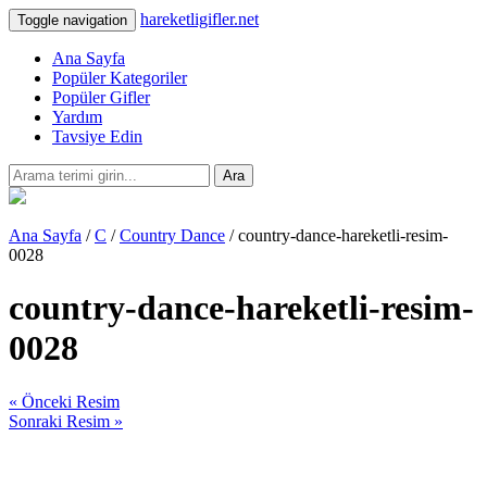
hareketligifler.net
Toggle navigation
Ana Sayfa
Popüler Kategoriler
Popüler Gifler
Yardım
Tavsiye Edin
Ara
Ana Sayfa
/
C
/
Country Dance
/ country-dance-hareketli-resim-
0028
country-dance-hareketli-resim-
0028
« Önceki Resim
Sonraki Resim »