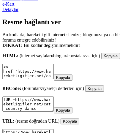
e-Kart
Detaylar
Resme bağlantı ver
Bu kodlarla, hareketli gifi internet sitenize, blogunuza ya da bir
foruma entegre edebilirsiniz!
DİKKAT:
Bu kodlar değiştirilmemelidir!
HTML:
(internet sayfaları/bloglar/epostalar/vs. için)
Kopyala
Kopyala
BBCode:
(forumlar/ziyaretçi defterleri için)
Kopyala
Kopyala
URL:
(resme doğrudan URL)
Kopyala