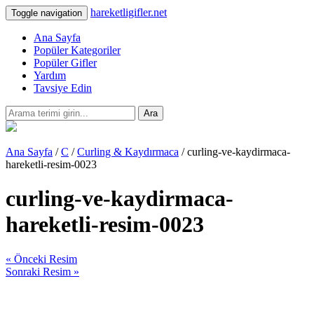
hareketligifler.net
Toggle navigation
Ana Sayfa
Popüler Kategoriler
Popüler Gifler
Yardım
Tavsiye Edin
Ara
Ana Sayfa
/
C
/
Curling & Kaydırmaca
/ curling-ve-kaydirmaca-
hareketli-resim-0023
curling-ve-kaydirmaca-
hareketli-resim-0023
« Önceki Resim
Sonraki Resim »