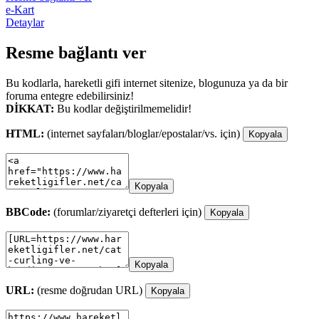
e-Kart
Detaylar
Resme bağlantı ver
Bu kodlarla, hareketli gifi internet sitenize, blogunuza ya da bir
foruma entegre edebilirsiniz!
DİKKAT:
Bu kodlar değiştirilmemelidir!
HTML:
(internet sayfaları/bloglar/epostalar/vs. için)
Kopyala
Kopyala
BBCode:
(forumlar/ziyaretçi defterleri için)
Kopyala
Kopyala
URL:
(resme doğrudan URL)
Kopyala